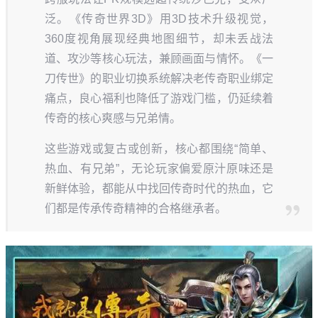
泛。《传奇世界3D》用3D技术升级视觉，
360度视角展现经典地图细节，却未丢战法
道、攻沙等核心玩法，兼顾画面与情怀。《一
刀传世》的职业切换系统解决老传奇职业绑定
痛点，良心福利也降低了游戏门槛，仍延续着
传奇的核心爽感与兄弟情。
这些游戏或复古或创新，核心都围绕“简单、
热血、有兄弟”，无论玩家偏爱原汁原味还是
新鲜体验，都能从中找回传奇时代的热血，它
们都是传承传奇精神的合格继承者。