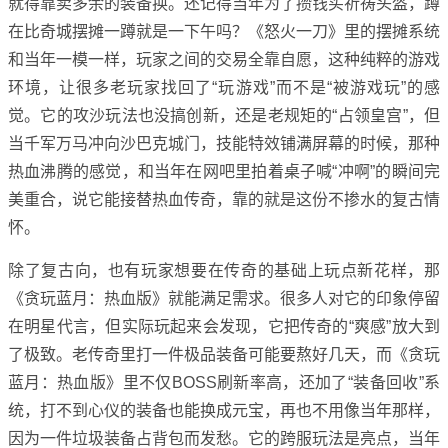
就得靠卖多余的装备换。还记得当年为了攒钱买祈祷头盔，蹲
在比奇城摆摊一蹲就是一下午吗？《怒火一刀》里的摆摊系统
和当年一模一样，玩家之间的交易全靠自愿，这种纯粹的游戏
环境，让很多老玩家找回了“玩游戏”而不是“被游戏玩”的感
觉。它的攻沙玩法也没搞创新，还是老规矩的“占领皇宫”，但
当千军万马冲向沙巴克城门，技能特效铺满屏幕的时候，那种
热血沸腾的感觉，和当年在网吧里拍着桌子喊“冲啊”的瞬间完
美重合，说它能接替热血传奇，靠的就是这份不掺水的复古情
怀。
除了复古向，也有玩家想要在传奇的基础上玩点新花样，那
《贪玩蓝月：热血版》就能满足需求。很多人对它的印象停留
在明星代言，但实际玩起来会发现，它把传奇的“爽感”放大到
了极致。老传奇里打一件极品装备可能要熬好几天，而《贪玩
蓝月：热血版》里不仅BOSS刷新率高，还加了“装备回收”系
统，打不到心仪的装备也能换成元宝，再也不用像当年那样，
因为一件垃圾装备占背包而发愁。它的跨服玩法是亮点，当年