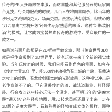
传奇的PK大多局限在本服，而这里能和其他服务器的玩家同
台竞技，行会跨服战的时候，几百人在地图里厮杀，比当年的
沙巴克之战规模更大、场面更燃。虽然玩法有创新，但核心的
“刀刀暴击”“挂机升级”还是老玩家熟悉的味道，这种“新瓶装旧
酒”的模式，让它成为接替热血传奇的游戏中，受众最广的一
款之一。
如果说前面几款都是在2D框架里做文章，那《传奇世界3D》
就是把传奇搬到了3D世界里，给老玩家带来了全新的视觉体
验。当年玩传奇的时候，我们只能看到角色的侧面，如今在
《传奇世界3D》里，能360度转动视角看土城的全貌，看裁决
之杖上的纹路，看龙纹剑挥舞时的光影效果，这种视觉冲击是
老传奇给不了的。但它没丢传奇的魂，战法道职业、打怪爆
装、行会攻沙这些核心玩法一个没少，甚至把当年的“逆魔大
殿”“通天塔”这些经典地图，用3D技术重新还原了出来。走在
3D版的逆魔大殿里，看着熟悉的怪物变成立体的模样，那种