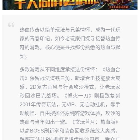
热血传奇以简单玩法与兄弟情怀，成为一代玩
家的青春印记，如今老玩家们探寻接替热血传
奇的游戏，核心便是寻找那份熟悉的热血与默
契。
多款游戏从不同维度承接这份情怀：《热血合
击》保留战法道铁三角，新增合击技能放大爽
感，2D复古画风与行会攻沙模式，让老玩家
秒回沙巴克战场。《怒火一刀》则极致复刻
2001年传奇玩法，无VIP、无自动挂机，靠手
动刷怪、自由摆摊还原纯粹游戏体验，攻沙的
热血与当年如出一辙。《贪玩蓝月：热血版》
以高BOSS刷新率和装备回收系统放大爽感，
跨服玩法让PK规模远超传统沙巴克，受众广