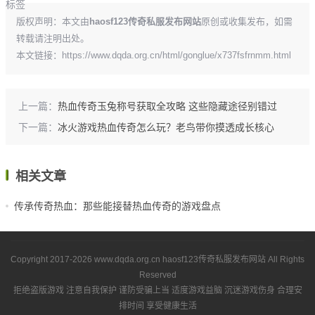
标签
版权声明：本文由
haosf123传奇私服发布网站
原创或收集发布，如需
转载请注明出处。
本文链接：
https://www.dqda.org.cn/html/gonglue/x737fsfrnmm.html
上一篇：
热血传奇玉兔称号获取全攻略 这些隐藏途径别错过
下一篇：
冰火游戏热血传奇怎么玩？老鸟带你摸透成长核心
相关文章
传承传奇热血：那些能接替热血传奇的游戏盘点
Copyright 2017-2026
www.dqda.org.cn
haosf123传奇私服发布网站
All Rights
Reserved
拒绝盗版游戏 注意自我保护 谨防受骗上当 适度游戏益脑 沉迷游戏伤身 合理安
排时间 享受健康生活