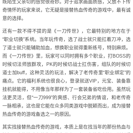
既陌生又亲切的感觉很奇妙。对于追求画面质感，又放不下传
奇情怀的玩家来说，它无疑是接替热血传奇的游戏中，最有诚
意的选择。
还有一款不得不提的是《一刀传世》，它最特别的地方在于
“职业切换”系统。当年玩传奇，选了战士就只能扛着刀冲，选
了道士就只能辅助加血，想换职业就得重新练号，特别麻烦。
而《一刀传世》里，玩家可以同时拥有多个职业，打BOSS的
时候切法师放群攻，PK的时候切战士扛伤害，组队的时候切
道士加buff，这种灵活的玩法，解决了老传奇里“职业绑定”的
痛点。它的福利系统也很良心，登录就送VIP，元宝、装备靠
挂机就能得，不用像当年那样为了一套装备省吃俭用。虽然玩
法更灵活，但“一刀999”的爽感、行会兄弟的情谊，和老传奇
一脉相承，这也是它能在众多同类游戏中脱颖而出，成为接替
热血传奇的游戏备选之一的原因。
其实找接替热血传奇的游戏，本质上是在找当年的那份热血与