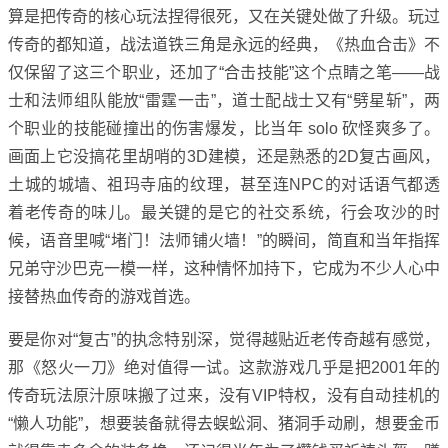
算是把传奇的核心玩法捏得很死，又在关键处做了升级。玩过
传奇的都知道，战法道铁三角是永远的经典，《热血合击》不
仅保留了这三个职业，还加了“合击技能”这个点睛之笔——战
士和法师组队能放“雷霆一击”，道士配战士又有“劈星斩”，两
个职业的技能碰撞出的伤害爆发，比当年 solo 砍怪爽多了。
画面上它没搞花里胡哨的3D建模，还是熟悉的2D复古画风，
土城的城墙、祖玛寺庙的纹理，甚至连NPC的对话语气都透
着老传奇的味儿。最关键的是它的社交系统，行会攻沙的时
候，语音里喊“堵门！法师铺火墙！”的瞬间，简直和当年指挥
兄弟守沙巴克一模一样，这种情怀加持下，它成为不少人心中
接替热血传奇的游戏首选。
要是你对“复古”的执念特别深，觉得越贴近老传奇越有感觉，
那《怒火一刀》绝对值得一试。这款游戏几乎是把2001年的
传奇玩法原汁原味搬了过来，没有VIP特权，没有自动挂机的
“懒人功能”，想要装备就得去蜈蚣洞、猪洞手动刷，想要金币