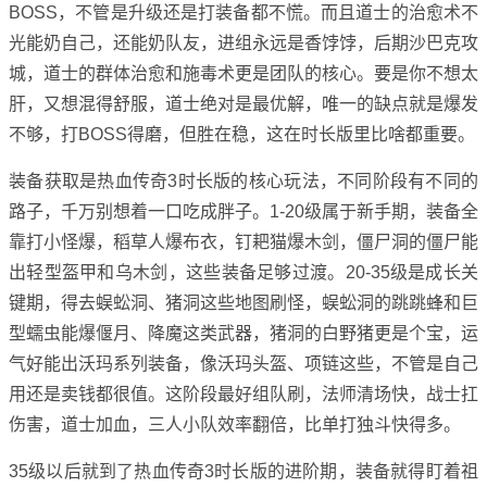
BOSS，不管是升级还是打装备都不慌。而且道士的治愈术不
光能奶自己，还能奶队友，进组永远是香饽饽，后期沙巴克攻
城，道士的群体治愈和施毒术更是团队的核心。要是你不想太
肝，又想混得舒服，道士绝对是最优解，唯一的缺点就是爆发
不够，打BOSS得磨，但胜在稳，这在时长版里比啥都重要。
装备获取是热血传奇3时长版的核心玩法，不同阶段有不同的
路子，千万别想着一口吃成胖子。1-20级属于新手期，装备全
靠打小怪爆，稻草人爆布衣，钉耙猫爆木剑，僵尸洞的僵尸能
出轻型盔甲和乌木剑，这些装备足够过渡。20-35级是成长关
键期，得去蜈蚣洞、猪洞这些地图刷怪，蜈蚣洞的跳跳蜂和巨
型蠕虫能爆偃月、降魔这类武器，猪洞的白野猪更是个宝，运
气好能出沃玛系列装备，像沃玛头盔、项链这些，不管是自己
用还是卖钱都很值。这阶段最好组队刷，法师清场快，战士扛
伤害，道士加血，三人小队效率翻倍，比单打独斗快得多。
35级以后就到了热血传奇3时长版的进阶期，装备就得盯着祖