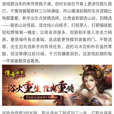
游戏跟当年的老传奇路子通，但时长版在节奏上更讲究稳扎稳
打，不像快餐服那样三分钟满级，所以摸清前期的生存逻辑比
啥都重要。新手出生点就俩选择，比奇省和银杏山谷，别瞎选
——银杏山谷怪弱，适合纯小白练手，打稻草人、钉耙猫就能
轻松攒够第一桶金；比奇省资源多，但狼和半兽人攻击力稍
高，要是操作有点基础，选这能更快摸到装备的门。不管选
哪，出生后先找新手向导领任务，送的乌木剑和布衣虽然寒
酸，但足够撑过前10级，千万别嫌差就扔，这游戏前期的每
一件装备都得省着用。
玩热血传奇3时长版，职业选对了就成功了一半，仨职业各有