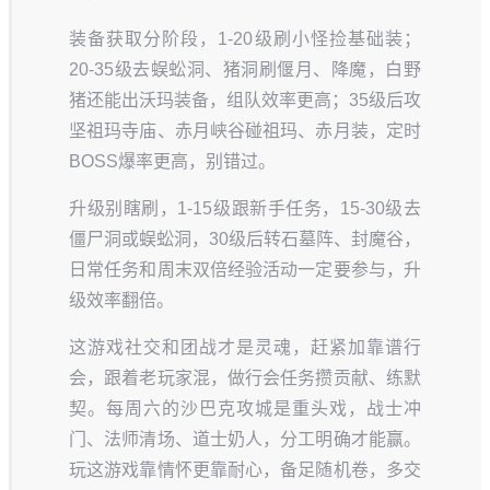
装备获取分阶段，1-20级刷小怪捡基础装；
20-35级去蜈蚣洞、猪洞刷偃月、降魔，白野
猪还能出沃玛装备，组队效率更高；35级后攻
坚祖玛寺庙、赤月峡谷碰祖玛、赤月装，定时
BOSS爆率更高，别错过。
升级别瞎刷，1-15级跟新手任务，15-30级去
僵尸洞或蜈蚣洞，30级后转石墓阵、封魔谷，
日常任务和周末双倍经验活动一定要参与，升
级效率翻倍。
这游戏社交和团战才是灵魂，赶紧加靠谱行
会，跟着老玩家混，做行会任务攒贡献、练默
契。每周六的沙巴克攻城是重头戏，战士冲
门、法师清场、道士奶人，分工明确才能赢。
玩这游戏靠情怀更靠耐心，备足随机卷，多交