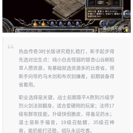
热血传奇3时长版讲究稳扎稳打，新手起步得
先选对出生点：纯小白去怪弱的银杏山谷刷稻
草人攒资源，有基础就选资源多的比奇省，领
新手向导的乌木剑和布衣别嫌差，前期装备得
省着用。
职业选择是关键，战士前期靠平A熬到25级学
烈火剑法就翻身，适合爱硬刚的玩家；法师17
级有群攻技能，升级快但脆皮，得备足药水；
道士是新手福音，19级召骷髅、35级召神
兽，能奶能打还稳，组队永远吃香。