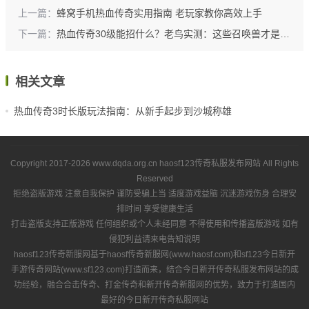
上一篇：
蜂窝手机热血传奇实用指南 老玩家教你高效上手
下一篇：
热血传奇30级能招什么？老鸟实测：这些召唤兽才是升级利器
相关文章
热血传奇3时长版玩法指南：从新手起步到沙城称雄
Copyright 2017-2026
www.dqda.org.cn
haosf123传奇私服发布网站
All Rights
Reserved
拒绝盗版游戏 注意自我保护 谨防受骗上当 适度游戏益脑 沉迷游戏伤身 合理安
排时间 享受健康生活
打击盗版支持正版游戏 任何组织或个人未经同意 不得使用和传播盗版游戏 如有
侵犯利益请来电告知说明
haosf123传奇新服网基于haosf传奇新服网(www.haosf.com)和sf123今日新开
手游传奇网站(www.sf123.com)打造而来，结合今日新开传奇私服发布网站的成
功经验，融合合击传奇、打金传奇和新开传奇新服网的优势，致力于打造国内
最好的今日新开传奇私服网站