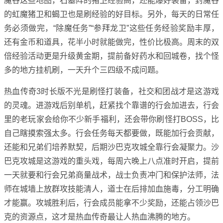
魔谷这些地图，石墓阵的猪卫经验高，还能爆好装备，封魔谷
的虹魔猪卫和蝎卫也是刷经验的好目标。另外，每天的日常任
务必须做完，“除魔任务”“参拜龙卫”这些任务经验奖励丰厚，
还有金币和道具，花半小时就能做完，性价比极高。周末的双
倍经验活动更是升级黄金期，提前备好药水和回城卷，找个怪
多的地方挂机刷，一天升个三四级不成问题。
热血传奇3时长版不光是刷怪打装备，社交和团战才是这游戏
的灵魂。进游戏后别单机，赶紧找个靠谱的行会加进去，行会
里的老玩家会给你不少新手福利，还会带你刷怪打BOSS，比
自己瞎摸索强太多。行会任务每天都要做，既能加行会贡献，
还能和兄弟们培养默契，后期沙巴克攻城全靠行会凝聚力。沙
巴克攻城是这游戏的重头戏，每周六晚上八点准时开启，提前
一天就要和行会兄弟商量战术，战士负责冲门和保护法师，法
师在城墙上放群攻技能清人，道士在后排加血施毒，分工明确
才能赢。攻城胜利后，行会成员能拿不少奖励，还能占领沙巴
克的资源点，这才是热血传奇最让人热血沸腾的地方。