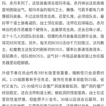
玛、赤月系列了，这些装备得去祖玛寺庙、赤月峡谷这些高难
度地图碰运气。祖玛寺庙的祖玛卫士、雕像、弓箭手都有几率
爆祖玛装备，不过这些怪攻击高，还爱扎堆，必须组队去，最
好带个道士施毒减防，战士顶在前面，法师在后排输出。赤月
峡谷的赤月恶魔是个硬骨头，血量厚攻击高，还会召唤小弟，
没个十几人的团队别去碰，但爆的赤月装备是后期毕业装，值
得花时间攻坚。另外，每天的BOSS活动千万别错过，沃玛教
主、虹魔教主这些定时刷新的BOSS，爆率比普通怪高得多，
提前蹲点，组队抢BOSS，运气好一件极品装备就能让你在服
务器里站稳脚跟。
升级节奏在热血传奇3时长版里很重要，瞎刷怪只会浪费时
间。1-15级跟着新手任务走，做完任务基本就能到15级，省
时又省力。15-30级可以去僵尸洞或者蜈蚣洞，僵尸洞的僵尸
经验稳定，适合法师和道士刷；蜈蚣洞的怪密度高，战士在这
里砍怪虽然慢，但能攒不少金币。30级以后就去石墓阵、封