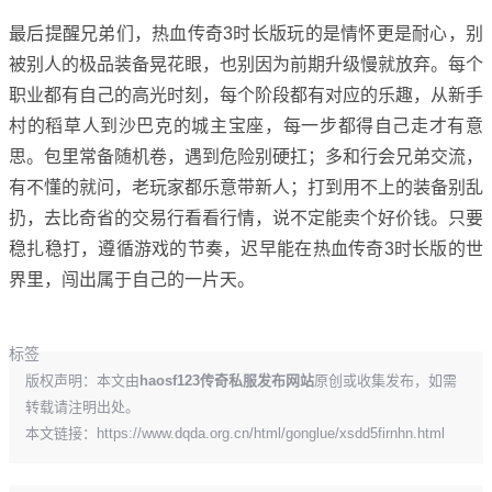
最后提醒兄弟们，热血传奇3时长版玩的是情怀更是耐心，别
被别人的极品装备晃花眼，也别因为前期升级慢就放弃。每个
职业都有自己的高光时刻，每个阶段都有对应的乐趣，从新手
村的稻草人到沙巴克的城主宝座，每一步都得自己走才有意
思。包里常备随机卷，遇到危险别硬扛；多和行会兄弟交流，
有不懂的就问，老玩家都乐意带新人；打到用不上的装备别乱
扔，去比奇省的交易行看看行情，说不定能卖个好价钱。只要
稳扎稳打，遵循游戏的节奏，迟早能在热血传奇3时长版的世
界里，闯出属于自己的一片天。
标签
版权声明：本文由
haosf123传奇私服发布网站
原创或收集发布，如需
转载请注明出处。
本文链接：
https://www.dqda.org.cn/html/gonglue/xsdd5firnhn.html