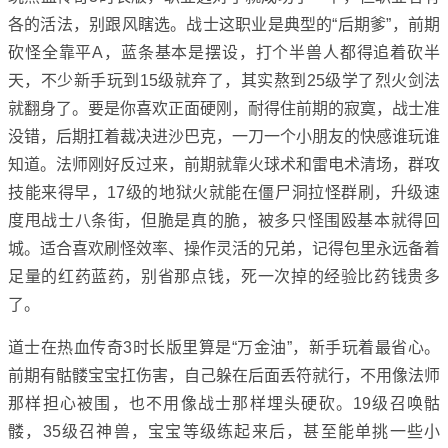
各的活法，别跟风瞎选。战士这职业是典型的“后期爹”，前期
砍怪全靠平A，蓝条基本是摆设，打个半兽人都得追着砍半
天，不少新手玩到15级就弃了，其实熬到25级学了烈火剑法
就翻身了。要是你喜欢正面硬刚，耐得住前期的寂寞，战士准
没错，后期扛着裁决进沙巴克，一刀一个小朋友的快感谁玩谁
知道。法师刚好反过来，前期就靠火球术和雷电术清场，群攻
技能来得早，17级的地狱火就能在僵尸洞拉怪群刷，升级速
度甩战士八条街，但脆是真的脆，被多只怪围殴基本就得回
城。适合喜欢刷怪效率、操作灵活的兄弟，记得包里永远备着
足量的红药蓝药，别省那点钱，死一次掉的经验比药钱贵多
了。
道士在热血传奇3时长版里算是“万金油”，新手玩着最省心。
前期有骷髅宝宝扛伤害，自己躲在后面丢符就行，不用像法师
那样担心被围，也不用像战士那样埋头硬砍。19级召唤骷
髅，35级召神兽，宝宝等级练起来后，甚至能单挑一些小