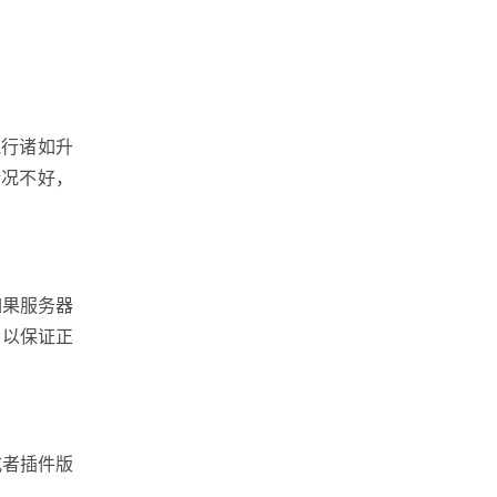
执行诸如升
情况不好，
如果服务器
，以保证正
或者插件版