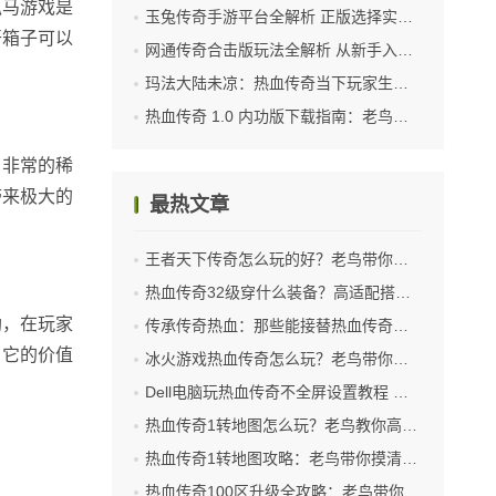
抓马游戏是
玉兔传奇手游平台全解析 正版选择实用参考
开箱子可以
网通传奇合击版玩法全解析 从新手入门到高阶实战技巧
玛法大陆未凉：热血传奇当下玩家生态与玩法指南
热血传奇 1.0 内功版下载指南：老鸟亲测靠谱路径与避坑技巧
，非常的稀
带来极大的
最热文章
王者天下传奇怎么玩的好？老鸟带你摸透升级打怪核心技巧
热血传奇32级穿什么装备？高适配搭配助你高效刷怪
助，在玩家
传承传奇热血：那些能接替热血传奇的游戏盘点
，它的价值
冰火游戏热血传奇怎么玩？老鸟带你摸透成长核心
Dell电脑玩热血传奇不全屏设置教程 老玩家亲测有效
热血传奇1转地图怎么玩？老鸟教你高效刷装少走弯路
热血传奇1转地图攻略：老鸟带你摸清刷怪爆装核心套路
热血传奇100区升级全攻略：老鸟带你高效冲级不绕路