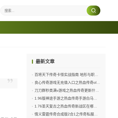
最新文章
百将天下传奇卡怪实战指南 地形与职业配合技巧
良心传奇游戏无充值入口之热血传奇ol雪域怎么去
刀刀群秒类满v游戏之热血传奇更新什么时候停止
1.96版神途手游之热血传奇手游白马什么价
1.76圣天复古之热血传奇新战区在哪里进
情义雷霆传奇合成版2合1之传奇私服架设端口怎么开