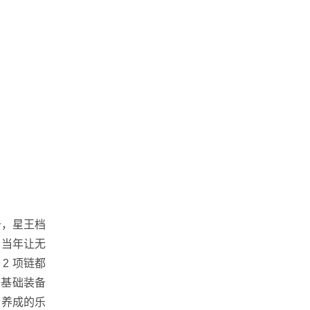
备，星王档
。当年让无
2 项链都
种基础装备
了养成的乐