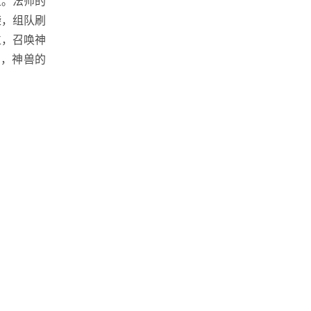
走。法师的
袭，组队刷
位，召唤神
I，神兽的