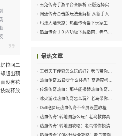
，
玉兔传奇手游平台全解析 正版选择实用参考
到
网通传奇合击版玩法全解析 从新手入门到高阶实战技巧
场
玛法大陆未凉：热血传奇当下玩家生态与玩法指南
顺
热血传奇 1.0 内功版下载指南：老鸟亲测靠谱路径与避坑技巧
反
最热文章
记忆拉回二
王者天下传奇怎么玩的好？老鸟带你摸透升级打怪核心技巧
验却超出预
热血传奇32级穿什么装备？高适配搭配助你高效刷怪
界面没有花
传承传奇热血：那些能接替热血传奇的游戏盘点
连技能释放
冰火游戏热血传奇怎么玩？老鸟带你摸透成长核心
Dell电脑玩热血传奇不全屏设置教程 老玩家亲测有效
热血传奇1转地图怎么玩？老鸟教你高效刷装少走弯路
热血传奇1转地图攻略：老鸟带你摸清刷怪爆装核心套路
热血传奇100区升级全攻略：老鸟带你高效冲级不绕路