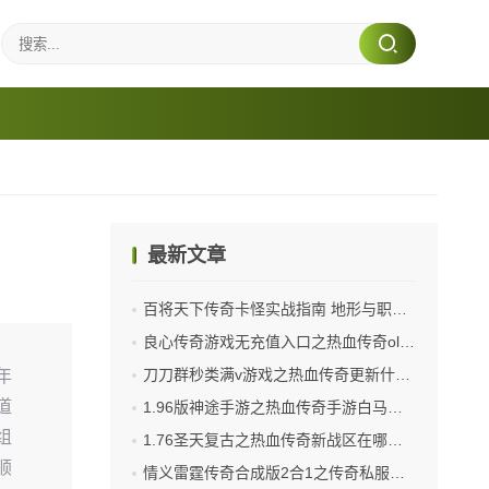
最新文章
百将天下传奇卡怪实战指南 地形与职业配合技巧
良心传奇游戏无充值入口之热血传奇ol雪域怎么去
刀刀群秒类满v游戏之热血传奇更新什么时候停止
年
道
1.96版神途手游之热血传奇手游白马什么价
组
1.76圣天复古之热血传奇新战区在哪里进
顺
情义雷霆传奇合成版2合1之传奇私服架设端口怎么开