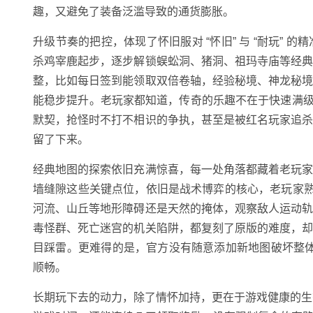
趣，又避免了装备泛滥导致的通货膨胀。
升级节奏的把控，体现了怀旧服对 “怀旧” 与 “耐玩”
杀鸡宰鹿起步，逐步解锁蜈蚣洞、猪洞、祖玛寺庙等经
整，比如每日签到能领取双倍卷轴，经验秘境、神龙秘
能稳步提升。老玩家都知道，传奇的乐趣不在于快速满级，
默契，抢怪时不打不相识的争执，甚至是被红名玩家追
留了下来。
经典地图的探索依旧充满惊喜，每一处角落都藏着老玩
墙缝隙这些关键点位，依旧是战术博弈的核心，老玩家熟悉的
河流、山丘等地形障碍还是天然的掩体，观察敌人运动
毒怪群、死亡迷宫的机关陷阱，都复刻了原版的难度，
目踩雷。更难得的是，官方没有随意添加新地图破坏整体
顺畅。
长期玩下去的动力，除了情怀加持，更在于游戏健康的生态环