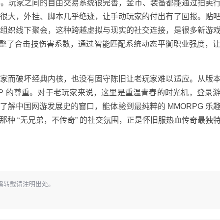
套路。玩家之间的自由交易系统很完善，金币、装备都能通过拍卖
度很大，外挂、脚本几乎绝迹，让手动玩家的付出有了回报。贴
家组织线下聚会，这种跨越虚拟与现实的社交连接，是很多新游
年调整了合击技伤害系数，通过智能匹配系统动态平衡职业强度，
玩家而破坏经典内核，也没有固守陈旧让老玩家难以适应。从版
IP 的尊重。对于老玩家来说，这里是重温青春的时光机，登录
解中国网游发展史的窗口，能体验到最纯粹的 MMORPG 乐
种 “无兄弟，不传奇” 的社交氛围，正是怀旧服热血传奇最独
需转载请注明出处。