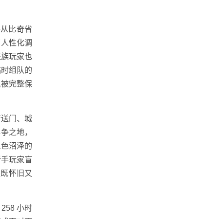
手从比奇省
了人性化调
班族玩家也
临时组队的
里被完整保
传送门、城
必争之地，
血色沼泽的
新手玩家盲
程既怀旧又
58 小时