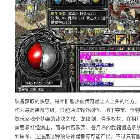
装备获取的快感，是怀旧服热血传奇最让人上头的地方。游
作为最高装备等级，只能通过野外刷怪、地下夺宝、怪
数玩家魂牵梦绕的裁决之杖、龙纹剑、骨玉权杖，在祖玛教
需要靠打怪爆出，而非付费购买。苍月岛的武器锻造系统
到屠龙、逍遥扇这种顶级神器都有可能产出，不过只有服