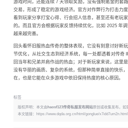
游戏时间，还能连续 7 天领取奖励，没有强制氪金的
交易，形成了稳定的游戏经济。官方对作弊行为打击力
看到玩家分享打宝心得、行会招人信息，甚至还有老玩
的。而且官方会根据玩家反馈持续优化，比如 2025 
越来越完善。
回头看怀旧服热血传奇的整体表现，它没有刻意讨好新
节优化，从社交生态到经济系统，每一处都透着对传奇 
回当年和兄弟并肩作战的热血；对于新玩家来说，这里是了
没有华丽的画质、复杂的系统，但那种简单直接的快乐，那
在，也是它能在众多游戏中依旧保持热度的核心原因。
标签
版权声明：本文由
haosf123传奇私服发布网站
原创或收集发布，如
本文链接：
https://www.dqda.org.cn/html/gonglue/x7idd7urn2n.html