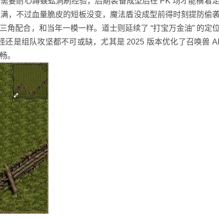
需要耐心蹲蜈蚣洞刷经验，后期装备成型后在 PK 场才能横着
率拉满，不过血量脆皮的短板没变，魔法盾没成型前得时刻提防偷
角配合，和当年一模一样。道士则延续了 “打宝万金油” 的定
怪还是组队攻坚都不可或缺，尤其是 2025 版本优化了召唤兽 A
畅。