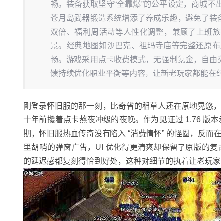
畅。装备获取坚守“全靠爆”的公平设定，商城
苍月岛武器锻造系统增添了养成乐趣，避免了装
双倍、福利周活动等人性化调整，兼顾了上班族
景。经典地图如沙巴克、祖玛寺庙等完整还原布
畅。游戏采用点卡收费模式，无强制氪金，自由
馈持续优化职业平衡等内容，让新老玩家都能在纯
刚登录怀旧服的那一刻，比奇省的稻草人还在原地晃悠
十年前攥着点卡熬夜冲级的夜晚。作为见证过 1.76 
期，怀旧服热血传奇没有陷入 “消费情怀” 的怪圈，反
里胡哨的弹窗广告，UI 优化得更清爽却保留了原版的
的延迟感都复刻得恰到好处，这种对细节的执着让老玩家