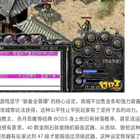
戏坚守 “装备全靠爆” 的核心设定，商城不出售金条和强力装
物攻城等玩法获得，这种公平性让平民玩家有了坚持下去的动力
主、赤月恶魔等经典 BOSS 身上依旧有掉落概率，甚至连运 
很有意思，40 颗金刚石就能随机锻造武器，从炼狱、银蛇这
务器有玩家达到 47 级才能锻造出顶级武器，这种设定既保留