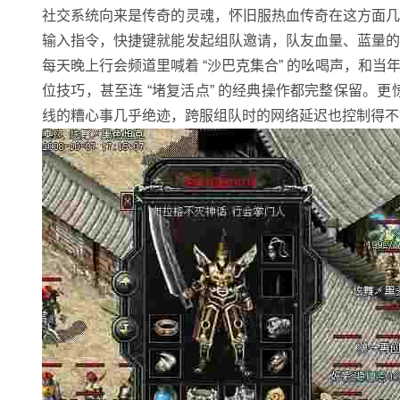
社交系统向来是传奇的灵魂，怀旧服热血传奇在这方面
输入指令，快捷键就能发起组队邀请，队友血量、蓝量
每天晚上行会频道里喊着 “沙巴克集合” 的吆喝声，和
位技巧，甚至连 “堵复活点” 的经典操作都完整保留。更
线的糟心事几乎绝迹，跨服组队时的网络延迟也控制得不