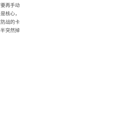
需要再手动
旧是核心，
攻防战的卡
一半突然掉