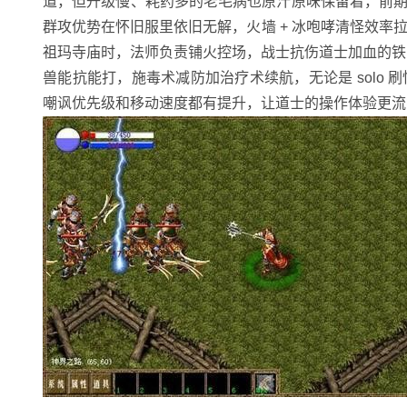
道，但升级慢、耗药多的老毛病也原汁原味保留着，前期
群攻优势在怀旧服里依旧无解，火墙 + 冰咆哮清怪效
祖玛寺庙时，法师负责铺火控场，战士抗伤道士加血的铁三
兽能抗能打，施毒术减防加治疗术续航，无论是 solo 刷
嘲讽优先级和移动速度都有提升，让道士的操作体验更流