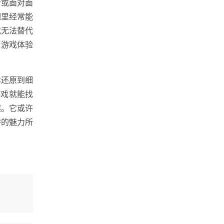
行或面对面
吧里经常能
戏无法替代
让游戏体验
本还原到细
游戏就能找
趣。它或许
特的魅力所