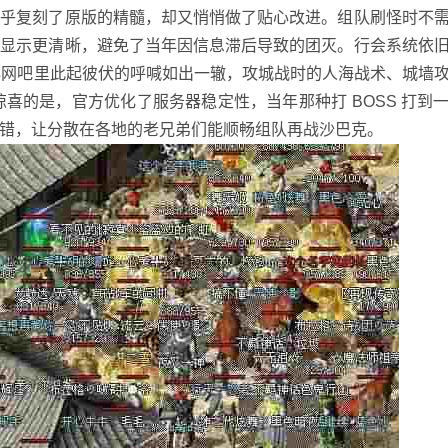
几乎复刻了原版的精髓，却又悄悄做了贴心改进。组队刷怪时不
的显示更清晰，避免了当年因信息滞后导致的团灭。行会系统依
当年网吧里此起彼伏的呼喊如出一辙，攻城战时的人海战术、城墙
惊喜的是，官方优化了服务器稳定性，当年那种打 BOSS 打到
错，让分散在各地的老兄弟们能顺畅组队再战沙巴克。