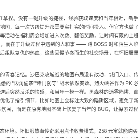
 的精准拿捏。没有一键升级的捷径，经验获取速度和当年相近，新
典地图，每一次等级提升都需要实打实的时间投入。但官方也做
境等活动在福利周会增加进入次数、翻倍奖励，让时间有限的上
而在于升级过程中遇到的人和事 —— 蹲 BOSS 时和陌生人
杀后组队复仇的热血，这些因慢节奏而生的社交场景，在怀旧服
家的青春记忆。沙巴克攻城战的地图布局没有改动，城门入口、
 “边角偷袭”“堵门防守” 战术依然奏效。烈火峡谷作为 PK 
轨迹后突然反杀的快感，和当年一模一样。黑森林的迷雾陷阱、
却优化了指引细节，比如地图上会标注大致的陷阱区域，避免了
氛围，而是在原有地图基础上修复了当年的 BUG，让探索过
境。怀旧服热血传奇采用点卡收费模式，258 元宝就能购买 2