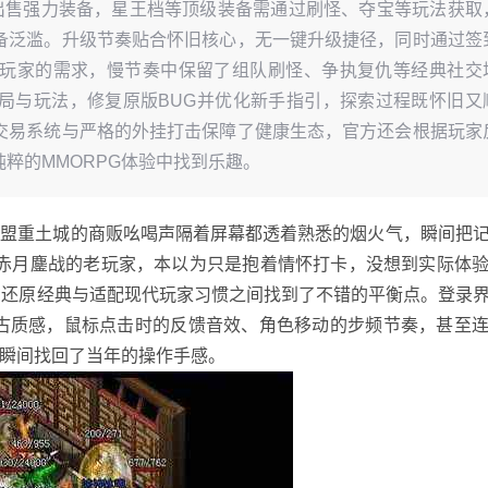
不出售强力装备，星王档等顶级装备需通过刷怪、夺宝等玩法获取
备泛滥。升级节奏贴合怀旧核心，无一键升级捷径，同时通过签
玩家的需求，慢节奏中保留了组队刷怪、争执复仇等经典社交
局与玩法，修复原版BUG并优化新手指引，探索过程既怀旧又
交易系统与严格的外挂打击保障了健康生态，官方还会根据玩家
粹的MMORPG体验中找到乐趣。
，盟重土城的商贩吆喝声隔着屏幕都透着熟悉的烟火气，瞬间把
版本赤月鏖战的老玩家，本以为只是抱着情怀打卡，没想到实际体
而在还原经典与适配现代玩家习惯之间找到了不错的平衡点。登录
复古质感，鼠标点击时的反馈音效、角色移动的步频节奏，甚至
瞬间找回了当年的操作手感。